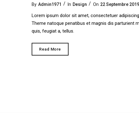
Categories
Posted
By
Admin1971
In
Design
On
22 Septembre 201
On
Lorem ipsum dolor sit amet, consectetuer adipiscin
Theme natoque penatibus et magnis dis parturient mo
quis, feugiat a, tellus.
An
Read More
Ideal
Abstract
Structure