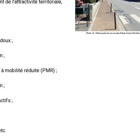
de l’attractivité territoriale,
doux ;
n ;
 à mobilité réduite (PMR) ;
n ;
ctifs ;
tc.