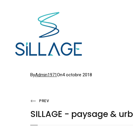
Posted
By
Admin1971
On
4 octobre 2018
on
Navigation
Previous
PREV
Post
SILLAGE - paysage & ur
de